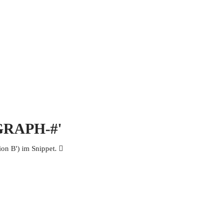
 MICH
KONTAKT UND IMPRESSUM
OGRAPH-#'
n B') im Snippet. 𩮡