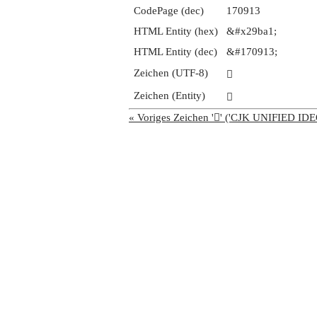
CodePage (dec)
170913
HTML Entity (hex)
&#x29ba1;
HTML Entity (dec)
&#170913;
Zeichen (UTF-8)
𩮡
Zeichen (Entity)
𩮡
« Voriges Zeichen '𩮠' ('CJK UNIFIED 