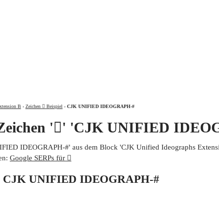
ÜBER
xtension B
›
Zeichen 𩮡 Beispiel
›
CJK UNIFIED IDEOGRAPH-#
 Zeichen '𩮡' 'CJK UNIFIED IDE
UNIFIED IDEOGRAPH-#' aus dem Block 'CJK Unified Ideographs Extensio
en:
Google SERPs für 𩮡
von CJK UNIFIED IDEOGRAPH-#