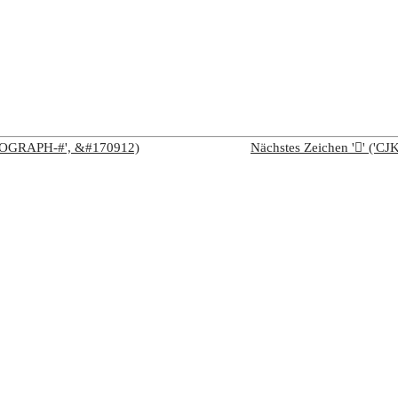
IDEOGRAPH-#', &#170912)
Nächstes Zeichen '𩮢' (