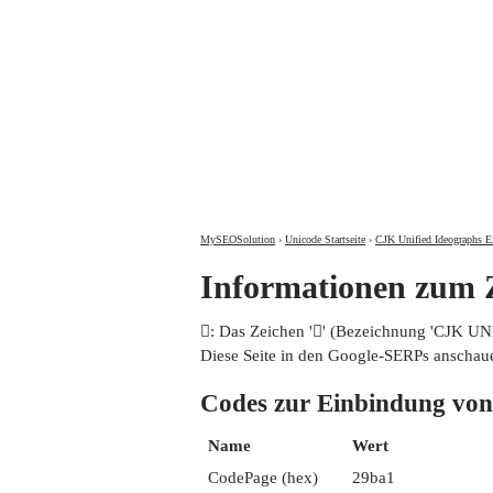
MySEOSolution
›
Unicode Startseite
›
CJK Unified Ideographs E
Informationen zum
𩮡: Das Zeichen '𩮡' (Bezeichnung 'CJK 
Diese Seite in den Google-SERPs anschau
Codes zur Einbindung 
Name
Wert
CodePage (hex)
29ba1