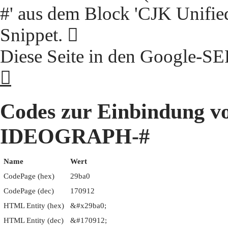
#' aus dem Block 'CJK Unifie
Snippet. 𩮠
Diese Seite in den Google-S
𩮠
Codes zur Einbindung 
IDEOGRAPH-#
Name
Wert
CodePage (hex)
29ba0
CodePage (dec)
170912
HTML Entity (hex)
&#x29ba0;
HTML Entity (dec)
&#170912;