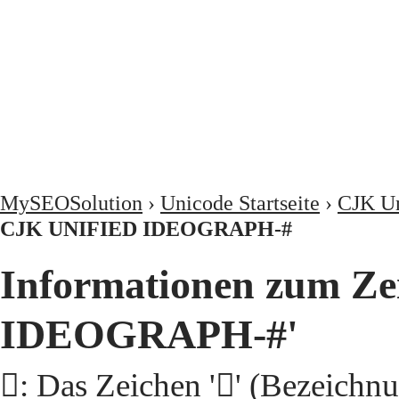
MySEOSolution
›
Unicode Startseite
›
CJK Un
CJK UNIFIED IDEOGRAPH-#
Informationen zum Ze
IDEOGRAPH-#'
𩮠: Das Zeichen '𩮠' (Beze