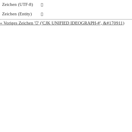
Zeichen (UTF-8)
𩮠
Zeichen (Entity)
𩮠
« Voriges Zeichen '𩮟' ('CJK UNIFIED IDEOGRAPH-#', &#170911)