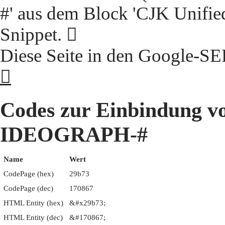
#' aus dem Block 'CJK Unifie
Snippet. 𩭳
Diese Seite in den Google-S
𩭳
Codes zur Einbindung 
IDEOGRAPH-#
Name
Wert
CodePage (hex)
29b73
CodePage (dec)
170867
HTML Entity (hex)
&#x29b73;
HTML Entity (dec)
&#170867;