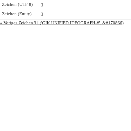
Zeichen (UTF-8)
𩭳
Zeichen (Entity)
𩭳
« Voriges Zeichen '𩭲' ('CJK UNIFIED IDEOGRAPH-#', &#170866)