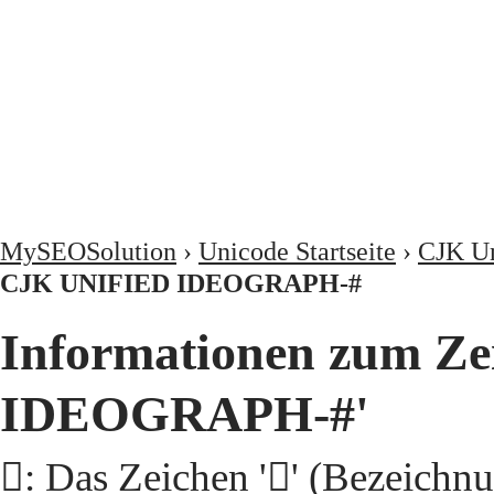
MySEOSolution
›
Unicode Startseite
›
CJK Un
CJK UNIFIED IDEOGRAPH-#
Informationen zum Ze
IDEOGRAPH-#'
𩭳: Das Zeichen '𩭳' (Beze