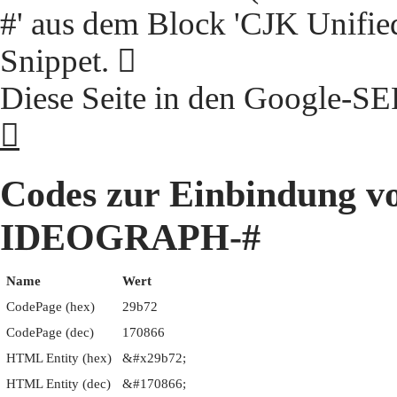
#' aus dem Block 'CJK Unifie
Snippet. 𩭲
Diese Seite in den Google-S
𩭲
Codes zur Einbindung 
IDEOGRAPH-#
Name
Wert
CodePage (hex)
29b72
CodePage (dec)
170866
HTML Entity (hex)
&#x29b72;
HTML Entity (dec)
&#170866;