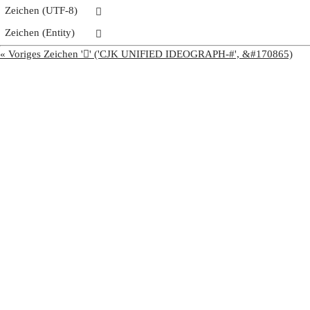
Zeichen (UTF-8)
𩭲
Zeichen (Entity)
𩭲
« Voriges Zeichen '𩭱' ('CJK UNIFIED IDEOGRAPH-#', &#170865)