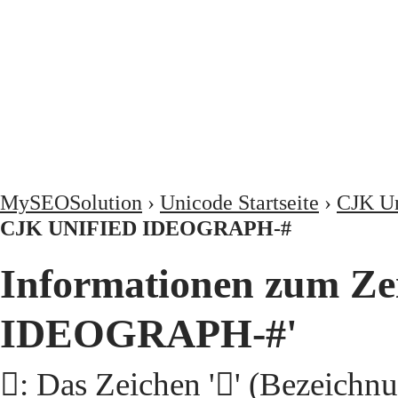
MySEOSolution
›
Unicode Startseite
›
CJK Un
CJK UNIFIED IDEOGRAPH-#
Informationen zum Ze
IDEOGRAPH-#'
𩭲: Das Zeichen '𩭲' (Beze