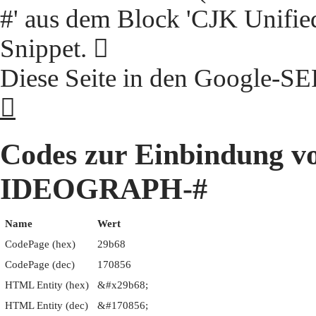
#' aus dem Block 'CJK Unifie
Snippet. 𩭨
Diese Seite in den Google-S
𩭨
Codes zur Einbindung 
IDEOGRAPH-#
Name
Wert
CodePage (hex)
29b68
CodePage (dec)
170856
HTML Entity (hex)
&#x29b68;
HTML Entity (dec)
&#170856;