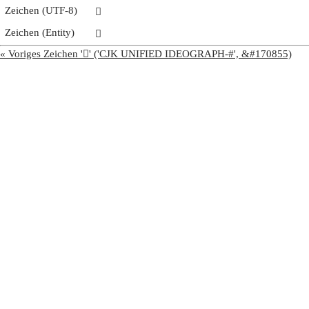
Zeichen (UTF-8)
𩭨
Zeichen (Entity)
𩭨
« Voriges Zeichen '𩭧' ('CJK UNIFIED IDEOGRAPH-#', &#170855)