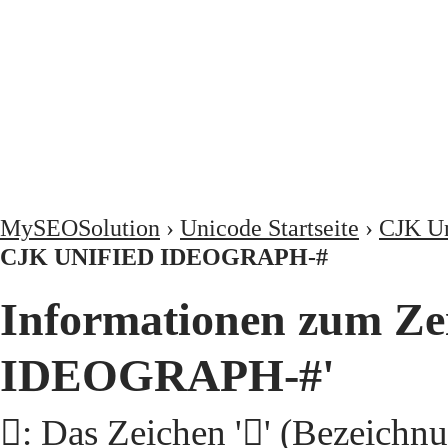
MySEOSolution
›
Unicode Startseite
›
CJK Un
CJK UNIFIED IDEOGRAPH-#
Informationen zum Ze
IDEOGRAPH-#'
𩭨: Das Zeichen '𩭨' (Beze