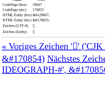
CodePage (hex)
29b67
CodePage (dec)
170855
HTML Entity (hex)
&#x29b67;
HTML Entity (dec)
&#170855;
Zeichen (UTF-8)
𩭧
Zeichen (Entity)
𩭧
« Voriges Zeichen '𩭦' (
&#170854)
Nächstes Zeich
IDEOGRAPH-#', &#170856