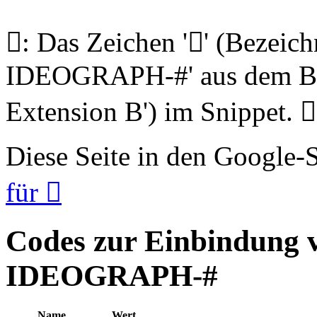
𩭧: Das Zeichen '𩭧' (Beze
IDEOGRAPH-#' aus dem Blo
Extension B') im Snippet. 𩭧
Diese Seite in den Google
für 𩭧
Codes zur Einbindung
IDEOGRAPH-#
Name
Wert