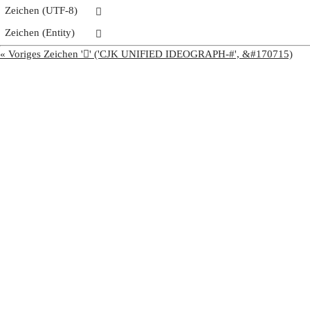
Zeichen (UTF-8)
𩫜
Zeichen (Entity)
𩫜
« Voriges Zeichen '𩫛' ('CJK UNIFIED IDEOGRAPH-#', &#170715)