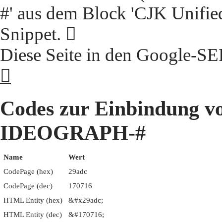
#' aus dem Block 'CJK Unifie
Snippet. 𩫜
Diese Seite in den Google-S
𩫜
Codes zur Einbindung 
IDEOGRAPH-#
Name
Wert
CodePage (hex)
29adc
CodePage (dec)
170716
HTML Entity (hex)
&#x29adc;
HTML Entity (dec)
&#170716;