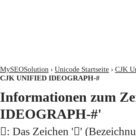
MySEOSolution
›
Unicode Startseite
›
CJK Un
CJK UNIFIED IDEOGRAPH-#
Informationen zum Ze
IDEOGRAPH-#'
𩫜: Das Zeichen '𩫜' (Beze