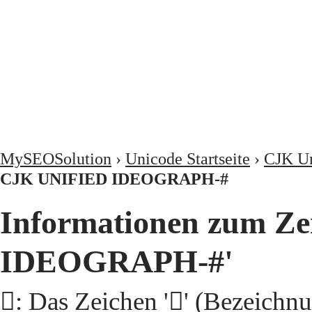
MySEOSolution
›
Unicode Startseite
›
CJK Un
CJK UNIFIED IDEOGRAPH-#
Informationen zum Ze
IDEOGRAPH-#'
𩫛: Das Zeichen '𩫛' (Beze