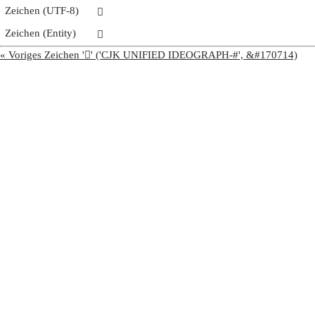
Zeichen (UTF-8)
𩫛
Zeichen (Entity)
𩫛
« Voriges Zeichen '𩫚' ('CJK UNIFIED IDEOGRAPH-#', &#170714)