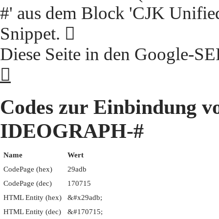
#' aus dem Block 'CJK Unifie
Snippet. 𩫛
Diese Seite in den Google-S
𩫛
Codes zur Einbindung 
IDEOGRAPH-#
Name
Wert
CodePage (hex)
29adb
CodePage (dec)
170715
HTML Entity (hex)
&#x29adb;
HTML Entity (dec)
&#170715;