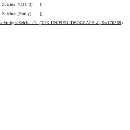
Zeichen (UTF-8)
𩩊
Zeichen (Entity)
𩩊
« Voriges Zeichen '𩩉' ('CJK UNIFIED IDEOGRAPH-#', &#170569)