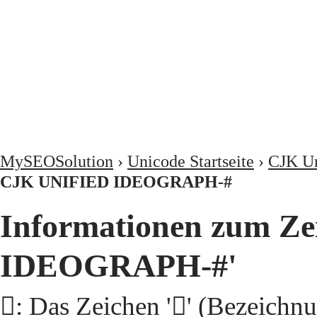
MySEOSolution
›
Unicode Startseite
›
CJK Un
CJK UNIFIED IDEOGRAPH-#
Informationen zum Ze
IDEOGRAPH-#'
𩩊: Das Zeichen '𩩊' (Beze