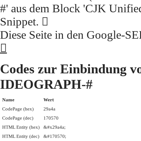
#' aus dem Block 'CJK Unifie
Snippet. 𩩊
Diese Seite in den Google-S
𩩊
Codes zur Einbindung 
IDEOGRAPH-#
Name
Wert
CodePage (hex)
29a4a
CodePage (dec)
170570
HTML Entity (hex)
&#x29a4a;
HTML Entity (dec)
&#170570;