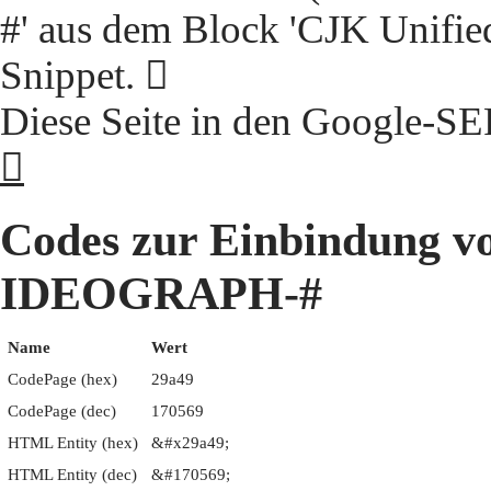
#' aus dem Block 'CJK Unifie
Snippet. 𩩉
Diese Seite in den Google-S
𩩉
Codes zur Einbindung 
IDEOGRAPH-#
Name
Wert
CodePage (hex)
29a49
CodePage (dec)
170569
HTML Entity (hex)
&#x29a49;
HTML Entity (dec)
&#170569;