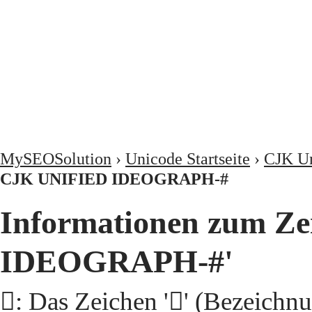
MySEOSolution
›
Unicode Startseite
›
CJK Un
CJK UNIFIED IDEOGRAPH-#
Informationen zum Ze
IDEOGRAPH-#'
𩩉: Das Zeichen '𩩉' (Beze