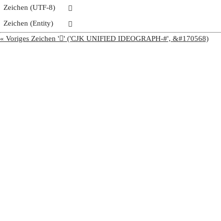
Zeichen (UTF-8)
𩩉
Zeichen (Entity)
𩩉
« Voriges Zeichen '𩩈' ('CJK UNIFIED IDEOGRAPH-#', &#170568)