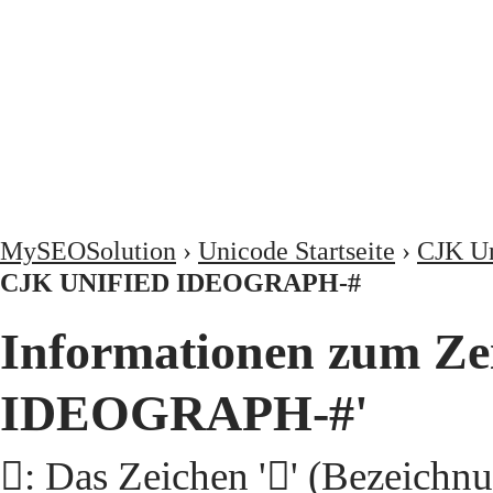
MySEOSolution
›
Unicode Startseite
›
CJK Un
CJK UNIFIED IDEOGRAPH-#
Informationen zum Ze
IDEOGRAPH-#'
𩨶: Das Zeichen '𩨶' (Beze