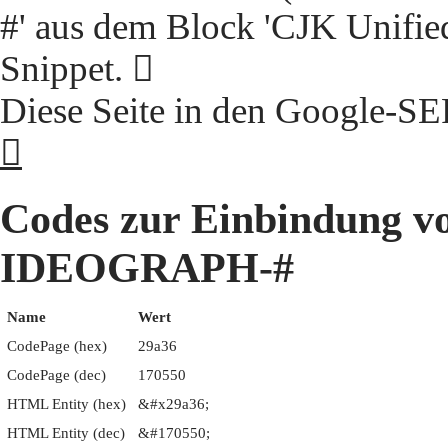
#' aus dem Block 'CJK Unifie
Snippet. 𩨶
Diese Seite in den Google-S
𩨶
Codes zur Einbindung 
IDEOGRAPH-#
Name
Wert
CodePage (hex)
29a36
CodePage (dec)
170550
HTML Entity (hex)
&#x29a36;
HTML Entity (dec)
&#170550;