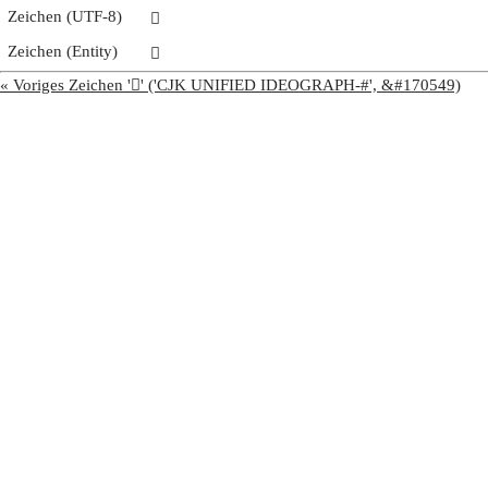
Zeichen (UTF-8)
𩨶
Zeichen (Entity)
𩨶
« Voriges Zeichen '𩨵' ('CJK UNIFIED IDEOGRAPH-#', &#170549)