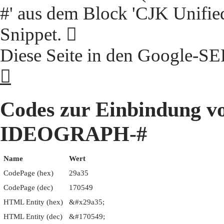
#' aus dem Block 'CJK Unifie
Snippet. 𩨵
Diese Seite in den Google-S
𩨵
Codes zur Einbindung 
IDEOGRAPH-#
Name
Wert
CodePage (hex)
29a35
CodePage (dec)
170549
HTML Entity (hex)
&#x29a35;
HTML Entity (dec)
&#170549;