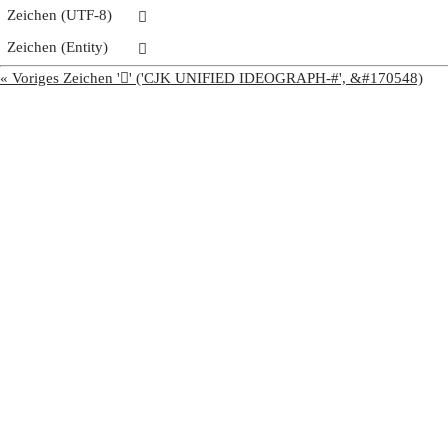
Zeichen (UTF-8)
𩨵
Zeichen (Entity)
𩨵
« Voriges Zeichen '𩨴' ('CJK UNIFIED IDEOGRAPH-#', &#170548)