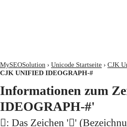
MySEOSolution
›
Unicode Startseite
›
CJK Un
CJK UNIFIED IDEOGRAPH-#
Informationen zum Ze
IDEOGRAPH-#'
𩨵: Das Zeichen '𩨵' (Beze