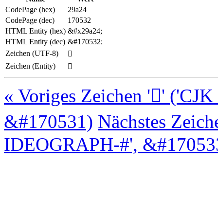
CodePage (hex)
29a24
CodePage (dec)
170532
HTML Entity (hex)
&#x29a24;
HTML Entity (dec)
&#170532;
Zeichen (UTF-8)
𩨤
Zeichen (Entity)
𩨤
« Voriges Zeichen '𩨣' (
&#170531)
Nächstes Zeich
IDEOGRAPH-#', &#170533