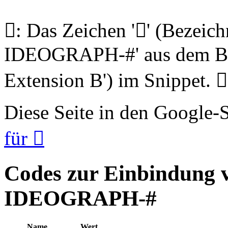
𩨤: Das Zeichen '𩨤' (Beze
IDEOGRAPH-#' aus dem Blo
Extension B') im Snippet. 𩨤
Diese Seite in den Google
für 𩨤
Codes zur Einbindung
IDEOGRAPH-#
Name
Wert