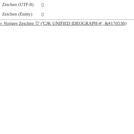
Zeichen (UTF-8)
𩨣
Zeichen (Entity)
𩨣
« Voriges Zeichen '𩨢' ('CJK UNIFIED IDEOGRAPH-#', &#170530)