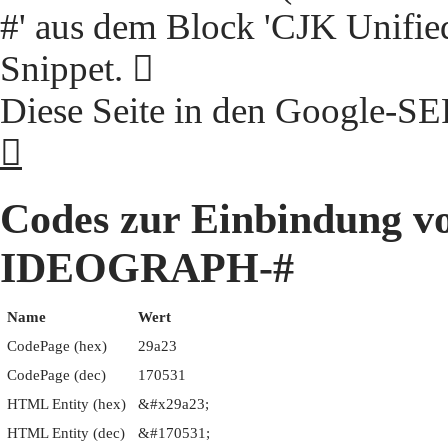
#' aus dem Block 'CJK Unifie
Snippet. 𩨣
Diese Seite in den Google-S
𩨣
Codes zur Einbindung 
IDEOGRAPH-#
Name
Wert
CodePage (hex)
29a23
CodePage (dec)
170531
HTML Entity (hex)
&#x29a23;
HTML Entity (dec)
&#170531;