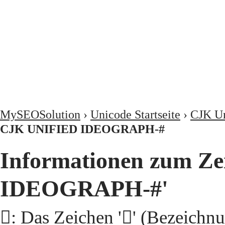
MySEOSolution
›
Unicode Startseite
›
CJK Un
CJK UNIFIED IDEOGRAPH-#
Informationen zum Ze
IDEOGRAPH-#'
𩨣: Das Zeichen '𩨣' (Beze