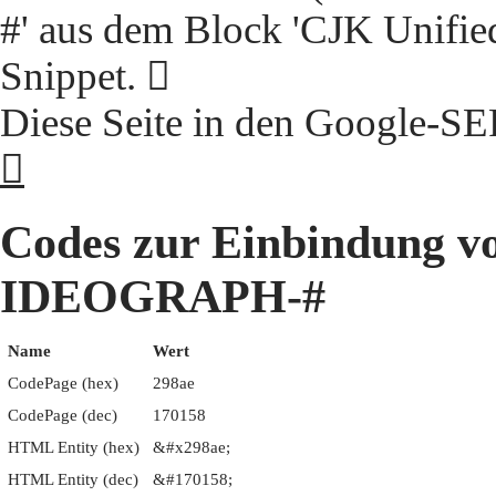
#' aus dem Block 'CJK Unifie
Snippet. 𩢮
Diese Seite in den Google-S
𩢮
Codes zur Einbindung 
IDEOGRAPH-#
Name
Wert
CodePage (hex)
298ae
CodePage (dec)
170158
HTML Entity (hex)
&#x298ae;
HTML Entity (dec)
&#170158;