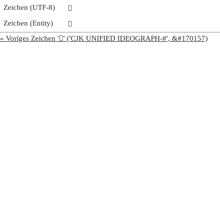
Zeichen (UTF-8)
𩢮
Zeichen (Entity)
𩢮
« Voriges Zeichen '𩢭' ('CJK UNIFIED IDEOGRAPH-#', &#170157)