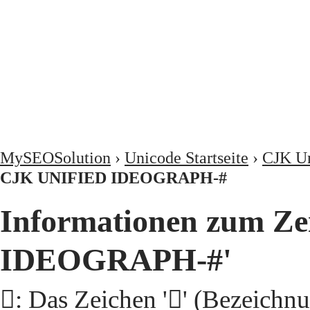
MySEOSolution
›
Unicode Startseite
›
CJK Un
CJK UNIFIED IDEOGRAPH-#
Informationen zum Ze
IDEOGRAPH-#'
𩢮: Das Zeichen '𩢮' (Beze