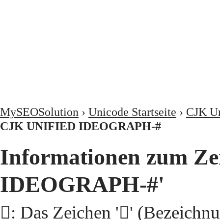
MySEOSolution
›
Unicode Startseite
›
CJK Un
CJK UNIFIED IDEOGRAPH-#
Informationen zum Ze
IDEOGRAPH-#'
𩢭: Das Zeichen '𩢭' (Beze