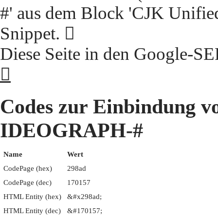
#' aus dem Block 'CJK Unifie
Snippet. 𩢭
Diese Seite in den Google-S
𩢭
Codes zur Einbindung 
IDEOGRAPH-#
Name
Wert
CodePage (hex)
298ad
CodePage (dec)
170157
HTML Entity (hex)
&#x298ad;
HTML Entity (dec)
&#170157;