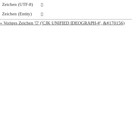
Zeichen (UTF-8)
𩢭
Zeichen (Entity)
𩢭
« Voriges Zeichen '𩢬' ('CJK UNIFIED IDEOGRAPH-#', &#170156)