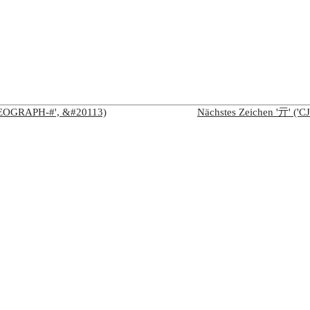
IDEOGRAPH-#', &#20113)
Nächstes Zeichen '亓' (