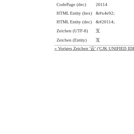
CodePage (dec)
20114
HTML Entity (hex)
&#x4e92;
HTML Entity (dec)
&#20114;
Zeichen (UTF-8)
互
Zeichen (Entity)
互
« Voriges Zeichen '云' ('CJK UNIFIED 