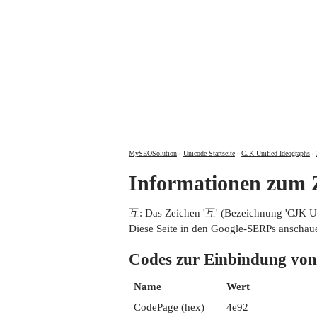
MySEOSolution
›
Unicode Startseite
›
CJK Unified Ideographs
›
Informationen zum
互: Das Zeichen '互' (Bezeichnung 'CJK 
Diese Seite in den Google-SERPs anschau
Codes zur Einbindung 
Name
Wert
CodePage (hex)
4e92