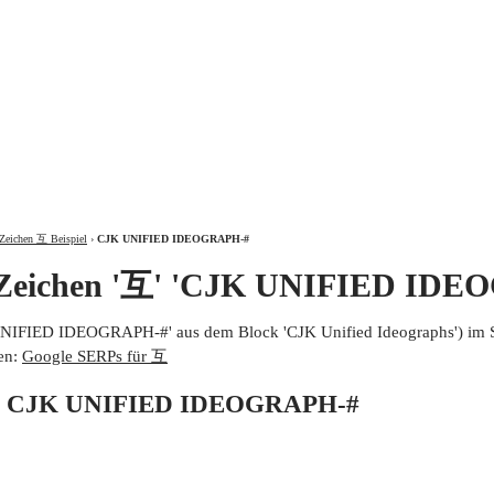
ÜBER
Zeichen 互 Beispiel
›
CJK UNIFIED IDEOGRAPH-#
 Zeichen '互' 'CJK UNIFIED IDE
UNIFIED IDEOGRAPH-#' aus dem Block 'CJK Unified Ideographs') im 
en:
Google SERPs für 互
von CJK UNIFIED IDEOGRAPH-#