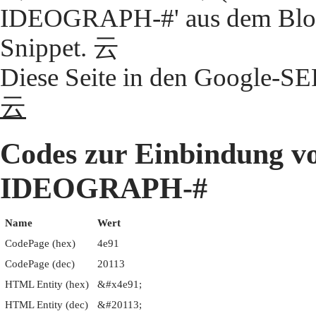
IDEOGRAPH-#' aus dem Block
Snippet. 云
Diese Seite in den Google-S
云
Codes zur Einbindung 
IDEOGRAPH-#
Name
Wert
CodePage (hex)
4e91
CodePage (dec)
20113
HTML Entity (hex)
&#x4e91;
HTML Entity (dec)
&#20113;