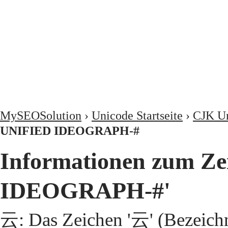
MySEOSolution
›
Unicode Startseite
›
CJK Un
UNIFIED IDEOGRAPH-#
Informationen zum Z
IDEOGRAPH-#'
云: Das Zeichen '云' (Bezeic