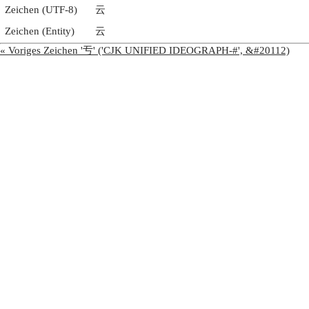
Zeichen (UTF-8)
云
Zeichen (Entity)
云
« Voriges Zeichen '亐' ('CJK UNIFIED IDEOGRAPH-#', &#20112)