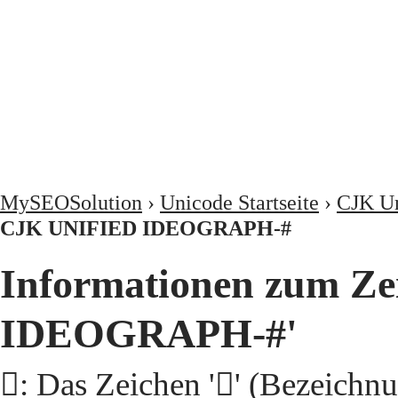
MySEOSolution
›
Unicode Startseite
›
CJK Un
CJK UNIFIED IDEOGRAPH-#
Informationen zum Ze
IDEOGRAPH-#'
𫜛: Das Zeichen '𫜛' (Beze