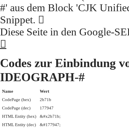
#' aus dem Block 'CJK Unifie
Snippet. 𫜛
Diese Seite in den Google-S
𫜛
Codes zur Einbindung 
IDEOGRAPH-#
Name
Wert
CodePage (hex)
2b71b
CodePage (dec)
177947
HTML Entity (hex)
&#x2b71b;
HTML Entity (dec)
&#177947;