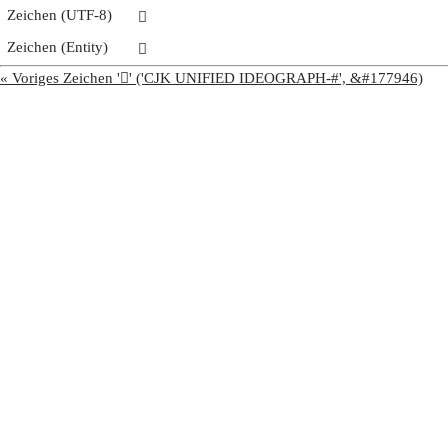
Zeichen (UTF-8)
𫜛
Zeichen (Entity)
𫜛
« Voriges Zeichen '𫜚' ('CJK UNIFIED IDEOGRAPH-#', &#177946)