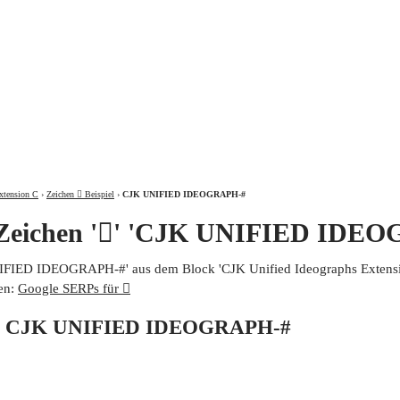
ÜBER
xtension C
›
Zeichen 𫜐 Beispiel
›
CJK UNIFIED IDEOGRAPH-#
 Zeichen '𫜐' 'CJK UNIFIED IDE
UNIFIED IDEOGRAPH-#' aus dem Block 'CJK Unified Ideographs Extensio
en:
Google SERPs für 𫜐
von CJK UNIFIED IDEOGRAPH-#