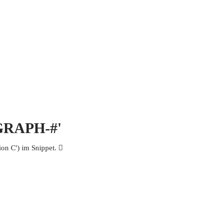
 MICH
KONTAKT UND IMPRESSUM
OGRAPH-#'
n C') im Snippet. 𫜐