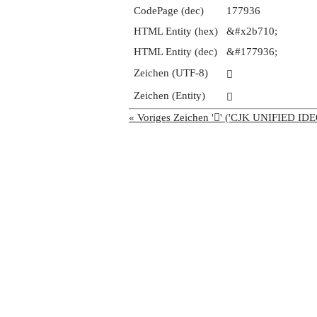
CodePage (dec)
177936
HTML Entity (hex)
&#x2b710;
HTML Entity (dec)
&#177936;
Zeichen (UTF-8)
𫜐
Zeichen (Entity)
𫜐
« Voriges Zeichen '𫜏' ('CJK UNIFIED 