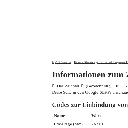
MySEOSolution
›
Unicode Startseite
›
CJK Unified Ideographs E
Informationen zum
𫜐: Das Zeichen '𫜐' (Bezeichnung 'CJK 
Diese Seite in den Google-SERPs anschau
Codes zur Einbindung 
Name
Wert
CodePage (hex)
2b710