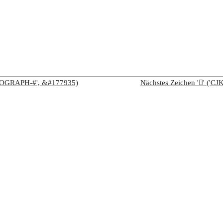
IDEOGRAPH-#', &#177935)
Nächstes Zeichen '𫜑' (