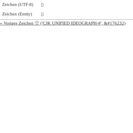
Zeichen (UTF-8)
𫁩
Zeichen (Entity)
𫁩
« Voriges Zeichen '𫁨' ('CJK UNIFIED IDEOGRAPH-#', &#176232)