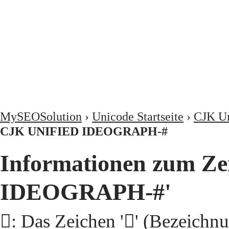
MySEOSolution
›
Unicode Startseite
›
CJK Un
CJK UNIFIED IDEOGRAPH-#
Informationen zum Ze
IDEOGRAPH-#'
𫁩: Das Zeichen '𫁩' (Beze