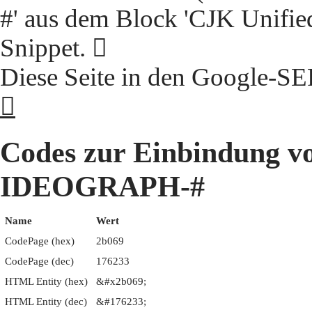
#' aus dem Block 'CJK Unifie
Snippet. 𫁩
Diese Seite in den Google-S
𫁩
Codes zur Einbindung 
IDEOGRAPH-#
Name
Wert
CodePage (hex)
2b069
CodePage (dec)
176233
HTML Entity (hex)
&#x2b069;
HTML Entity (dec)
&#176233;