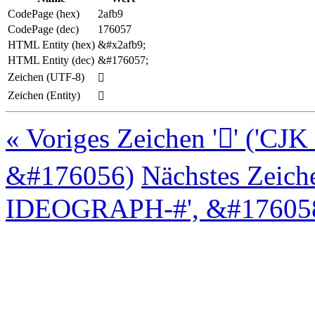
CodePage (hex)
2afb9
CodePage (dec)
176057
HTML Entity (hex)
&#x2afb9;
HTML Entity (dec)
&#176057;
Zeichen (UTF-8)
𪾹
Zeichen (Entity)
𪾹
« Voriges Zeichen '𪾸' (
&#176056)
Nächstes Zeich
IDEOGRAPH-#', &#176058