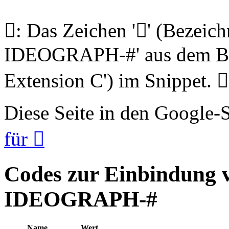
𪾹: Das Zeichen '𪾹' (Beze
IDEOGRAPH-#' aus dem Blo
Extension C') im Snippet. 𪾹
Diese Seite in den Google
für 𪾹
Codes zur Einbindung
IDEOGRAPH-#
Name
Wert