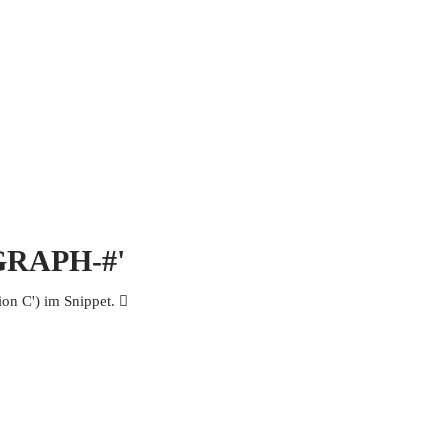
 MICH
KONTAKT UND IMPRESSUM
OGRAPH-#'
n C') im Snippet. 𪽙