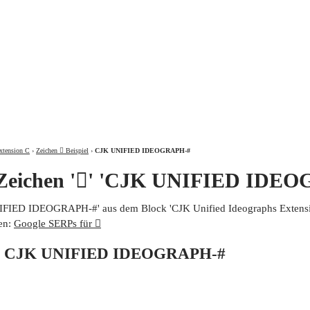
ÜBER
xtension C
›
Zeichen 𪽙 Beispiel
›
CJK UNIFIED IDEOGRAPH-#
 Zeichen '𪽙' 'CJK UNIFIED IDE
UNIFIED IDEOGRAPH-#' aus dem Block 'CJK Unified Ideographs Extensio
en:
Google SERPs für 𪽙
von CJK UNIFIED IDEOGRAPH-#