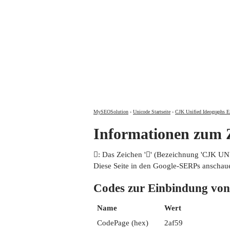
MySEOSolution
›
Unicode Startseite
›
CJK Unified Ideographs E
Informationen zum
𪽙: Das Zeichen '𪽙' (Bezeichnung 'CJK 
Diese Seite in den Google-SERPs anschau
Codes zur Einbindung 
Name
Wert
CodePage (hex)
2af59