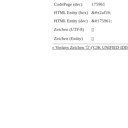
CodePage (dec)
175961
HTML Entity (hex)
&#x2af59;
HTML Entity (dec)
&#175961;
Zeichen (UTF-8)
𪽙
Zeichen (Entity)
𪽙
« Voriges Zeichen '𪽘' ('CJK UNIFIED 