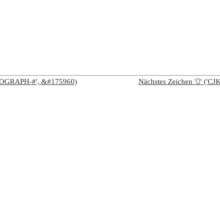
IDEOGRAPH-#', &#175960)
Nächstes Zeichen '𪽚' (