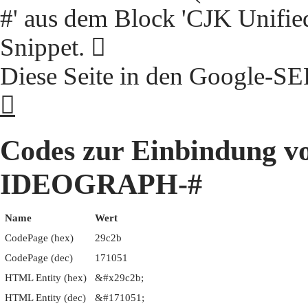
#' aus dem Block 'CJK Unifie
Snippet. 𩰫
Diese Seite in den Google-S
𩰫
Codes zur Einbindung 
IDEOGRAPH-#
Name
Wert
CodePage (hex)
29c2b
CodePage (dec)
171051
HTML Entity (hex)
&#x29c2b;
HTML Entity (dec)
&#171051;