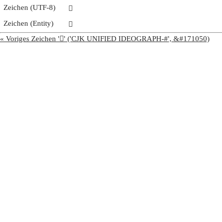
Zeichen (UTF-8)
𩰫
Zeichen (Entity)
𩰫
« Voriges Zeichen '𩰪' ('CJK UNIFIED IDEOGRAPH-#', &#171050)