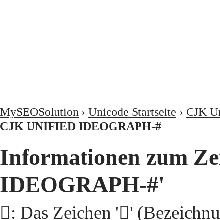
MySEOSolution
›
Unicode Startseite
›
CJK Un
CJK UNIFIED IDEOGRAPH-#
Informationen zum Ze
IDEOGRAPH-#'
𩰫: Das Zeichen '𩰫' (Beze