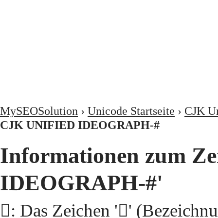
MySEOSolution
›
Unicode Startseite
›
CJK Un
CJK UNIFIED IDEOGRAPH-#
Informationen zum Ze
IDEOGRAPH-#'
𩰢: Das Zeichen '𩰢' (Beze