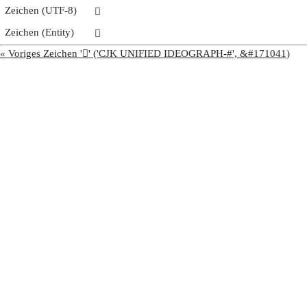
Zeichen (UTF-8)
𩰢
Zeichen (Entity)
𩰢
« Voriges Zeichen '𩰡' ('CJK UNIFIED IDEOGRAPH-#', &#171041)