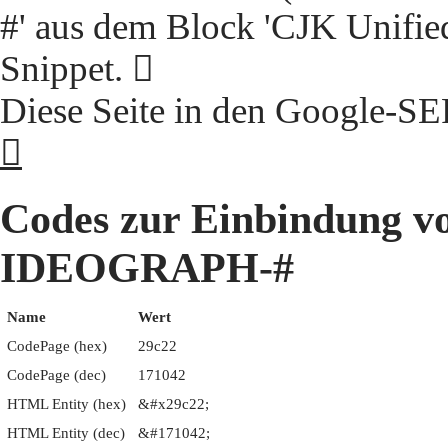
#' aus dem Block 'CJK Unifie
Snippet. 𩰢
Diese Seite in den Google-S
𩰢
Codes zur Einbindung 
IDEOGRAPH-#
Name
Wert
CodePage (hex)
29c22
CodePage (dec)
171042
HTML Entity (hex)
&#x29c22;
HTML Entity (dec)
&#171042;