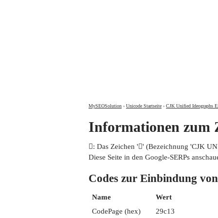
MySEOSolution
›
Unicode Startseite
›
CJK Unified Ideographs E
Informationen zum
𩰓: Das Zeichen '𩰓' (Bezeichnung 'CJK 
Diese Seite in den Google-SERPs anschau
Codes zur Einbindung 
Name
Wert
CodePage (hex)
29c13