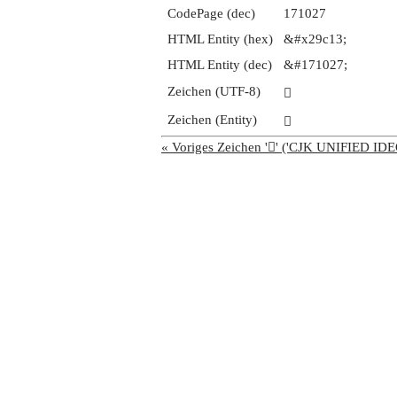
CodePage (dec)
171027
HTML Entity (hex)
&#x29c13;
HTML Entity (dec)
&#171027;
Zeichen (UTF-8)
𩰓
Zeichen (Entity)
𩰓
« Voriges Zeichen '𩰒' ('CJK UNIFIED 