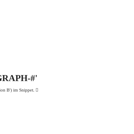
 MICH
KONTAKT UND IMPRESSUM
OGRAPH-#'
n B') im Snippet. 𩰓