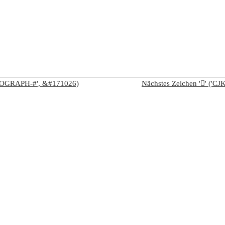
IDEOGRAPH-#', &#171026)
Nächstes Zeichen '𩰔' (