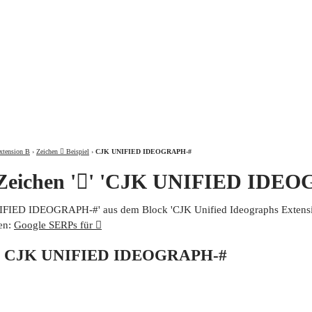
ÜBER
xtension B
›
Zeichen 𩰓 Beispiel
›
CJK UNIFIED IDEOGRAPH-#
 Zeichen '𩰓' 'CJK UNIFIED IDE
UNIFIED IDEOGRAPH-#' aus dem Block 'CJK Unified Ideographs Extensio
en:
Google SERPs für 𩰓
von CJK UNIFIED IDEOGRAPH-#