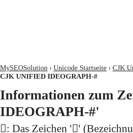
MySEOSolution
›
Unicode Startseite
›
CJK Un
CJK UNIFIED IDEOGRAPH-#
Informationen zum Ze
IDEOGRAPH-#'
𩯣: Das Zeichen '𩯣' (Beze