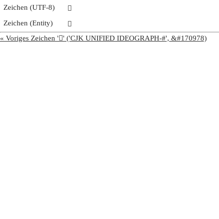
Zeichen (UTF-8)
𩯣
Zeichen (Entity)
𩯣
« Voriges Zeichen '𩯢' ('CJK UNIFIED IDEOGRAPH-#', &#170978)