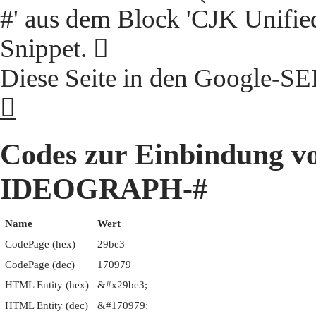
#' aus dem Block 'CJK Unifie
Snippet. 𩯣
Diese Seite in den Google-S
𩯣
Codes zur Einbindung 
IDEOGRAPH-#
Name
Wert
CodePage (hex)
29be3
CodePage (dec)
170979
HTML Entity (hex)
&#x29be3;
HTML Entity (dec)
&#170979;