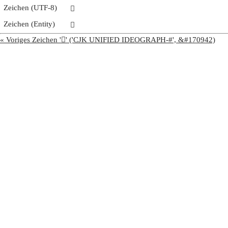
Zeichen (UTF-8)
𩮿
Zeichen (Entity)
𩮿
« Voriges Zeichen '𩮾' ('CJK UNIFIED IDEOGRAPH-#', &#170942)