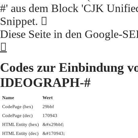
#' aus dem Block 'CJK Unifie
Snippet. 𩮿
Diese Seite in den Google-S
𩮿
Codes zur Einbindung 
IDEOGRAPH-#
Name
Wert
CodePage (hex)
29bbf
CodePage (dec)
170943
HTML Entity (hex)
&#x29bbf;
HTML Entity (dec)
&#170943;