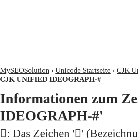
MySEOSolution
›
Unicode Startseite
›
CJK Un
CJK UNIFIED IDEOGRAPH-#
Informationen zum Ze
IDEOGRAPH-#'
𩮿: Das Zeichen '𩮿' (Beze