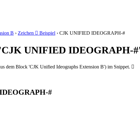
nsion B
›
Zeichen 𩮱 Beispiel
›
CJK UNIFIED IDEOGRAPH-#
𩮱' 'CJK UNIFIED IDEOGRAPH-#
 dem Block 'CJK Unified Ideographs Extension B') im Snippet. 𩮱
ED IDEOGRAPH-#