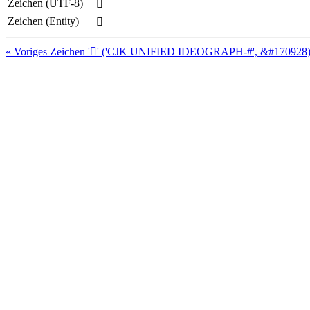
Zeichen (UTF-8)
𩮱
Zeichen (Entity)
𩮱
« Voriges Zeichen '𩮰' ('CJK UNIFIED IDEOGRAPH-#', &#170928