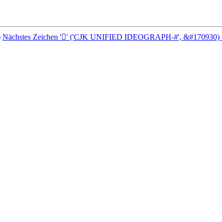
)
Nächstes Zeichen '𩮲' ('CJK UNIFIED IDEOGRAPH-#', &#170930) 