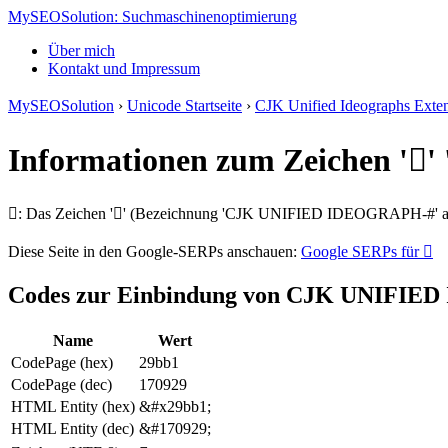
MySEOSolution: Suchmaschinenoptimierung
Über mich
Kontakt und Impressum
MySEOSolution
›
Unicode Startseite
›
CJK Unified Ideographs Exte
Informationen zum Zeichen '
𩮱: Das Zeichen '𩮱' (Bezeichnung 'CJK UNIFIED IDEOGRAPH-#' aus
Diese Seite in den Google-SERPs anschauen:
Google SERPs für 𩮱
Codes zur Einbindung von CJK UNIFI
Name
Wert
CodePage (hex)
29bb1
CodePage (dec)
170929
HTML Entity (hex)
&#x29bb1;
HTML Entity (dec)
&#170929;