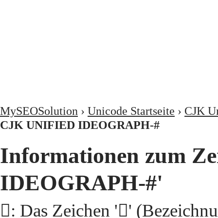
MySEOSolution
›
Unicode Startseite
›
CJK Un
CJK UNIFIED IDEOGRAPH-#
Informationen zum Ze
IDEOGRAPH-#'
𩮝: Das Zeichen '𩮝' (Beze