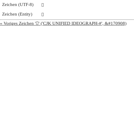
Zeichen (UTF-8)
𩮝
Zeichen (Entity)
𩮝
« Voriges Zeichen '𩮜' ('CJK UNIFIED IDEOGRAPH-#', &#170908)