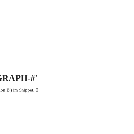
 MICH
KONTAKT UND IMPRESSUM
OGRAPH-#'
n B') im Snippet. 𩮘