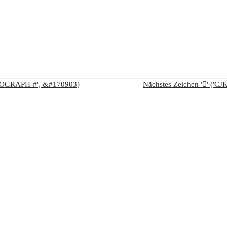
IDEOGRAPH-#', &#170903)
Nächstes Zeichen '𩮙' (