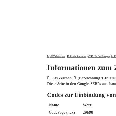
MySEOSolution
›
Unicode Startseite
›
CJK Unified Ideographs E
Informationen zum
𩮘: Das Zeichen '𩮘' (Bezeichnung 'CJK 
Diese Seite in den Google-SERPs anschau
Codes zur Einbindung 
Name
Wert
CodePage (hex)
29b98