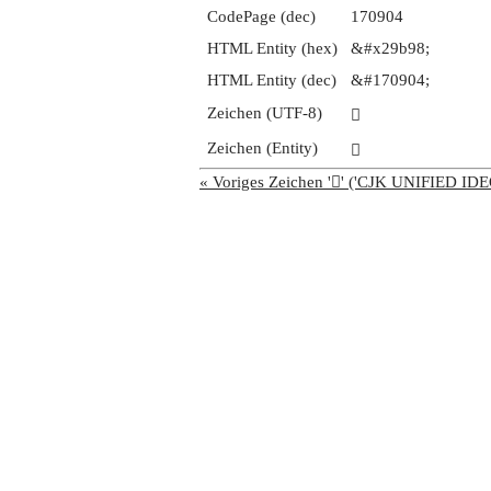
CodePage (dec)
170904
HTML Entity (hex)
&#x29b98;
HTML Entity (dec)
&#170904;
Zeichen (UTF-8)
𩮘
Zeichen (Entity)
𩮘
« Voriges Zeichen '𩮗' ('CJK UNIFIED 