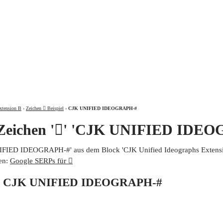
ÜBER
xtension B
›
Zeichen 𩮘 Beispiel
›
CJK UNIFIED IDEOGRAPH-#
 Zeichen '𩮘' 'CJK UNIFIED IDE
UNIFIED IDEOGRAPH-#' aus dem Block 'CJK Unified Ideographs Extensio
en:
Google SERPs für 𩮘
von CJK UNIFIED IDEOGRAPH-#