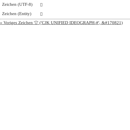
Zeichen (UTF-8)
𩭆
Zeichen (Entity)
𩭆
« Voriges Zeichen '𩭅' ('CJK UNIFIED IDEOGRAPH-#', &#170821)