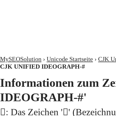
MySEOSolution
›
Unicode Startseite
›
CJK Un
CJK UNIFIED IDEOGRAPH-#
Informationen zum Ze
IDEOGRAPH-#'
𩭆: Das Zeichen '𩭆' (Beze