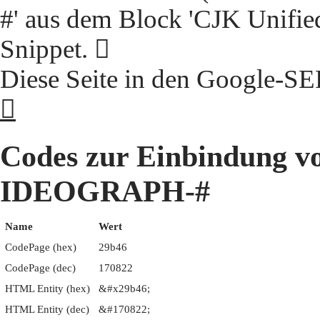
#' aus dem Block 'CJK Unifie
Snippet. 𩭆
Diese Seite in den Google-S
𩭆
Codes zur Einbindung 
IDEOGRAPH-#
Name
Wert
CodePage (hex)
29b46
CodePage (dec)
170822
HTML Entity (hex)
&#x29b46;
HTML Entity (dec)
&#170822;