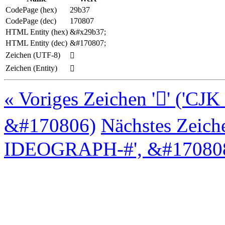
CodePage (hex)
29b37
CodePage (dec)
170807
HTML Entity (hex)
&#x29b37;
HTML Entity (dec)
&#170807;
Zeichen (UTF-8)
𩬷
Zeichen (Entity)
𩬷
« Voriges Zeichen '𩬶' (
&#170806)
Nächstes Zeich
IDEOGRAPH-#', &#170808