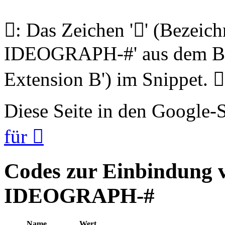
𩬷: Das Zeichen '𩬷' (Beze
IDEOGRAPH-#' aus dem Blo
Extension B') im Snippet. 𩬷
Diese Seite in den Google
für 𩬷
Codes zur Einbindung
IDEOGRAPH-#
Name
Wert