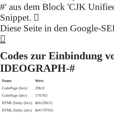
#' aus dem Block 'CJK Unifie
Snippet. 𩬟
Diese Seite in den Google-S
𩬟
Codes zur Einbindung 
IDEOGRAPH-#
Name
Wert
CodePage (hex)
29b1f
CodePage (dec)
170783
HTML Entity (hex)
&#x29b1f;
HTML Entity (dec)
&#170783;