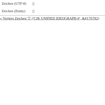
Zeichen (UTF-8)
𩬟
Zeichen (Entity)
𩬟
« Voriges Zeichen '𩬞' ('CJK UNIFIED IDEOGRAPH-#', &#170782)