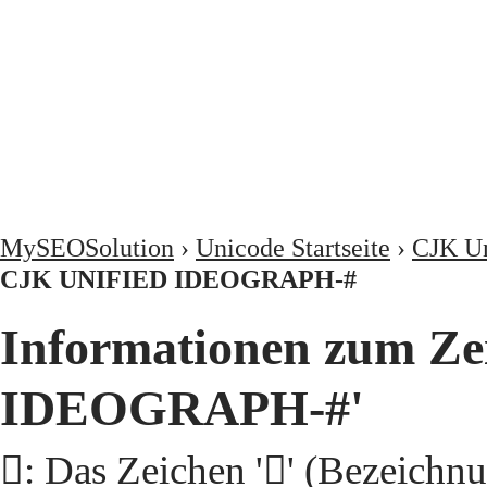
MySEOSolution
›
Unicode Startseite
›
CJK Un
CJK UNIFIED IDEOGRAPH-#
Informationen zum Ze
IDEOGRAPH-#'
𩬟: Das Zeichen '𩬟' (Beze