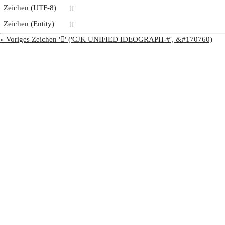
Zeichen (UTF-8)
𩬉
Zeichen (Entity)
𩬉
« Voriges Zeichen '𩬈' ('CJK UNIFIED IDEOGRAPH-#', &#170760)