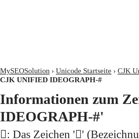
MySEOSolution
›
Unicode Startseite
›
CJK Un
CJK UNIFIED IDEOGRAPH-#
Informationen zum Ze
IDEOGRAPH-#'
𩬉: Das Zeichen '𩬉' (Beze