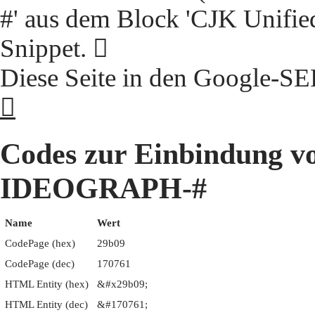
#' aus dem Block 'CJK Unifie
Snippet. 𩬉
Diese Seite in den Google-S
𩬉
Codes zur Einbindung 
IDEOGRAPH-#
Name
Wert
CodePage (hex)
29b09
CodePage (dec)
170761
HTML Entity (hex)
&#x29b09;
HTML Entity (dec)
&#170761;