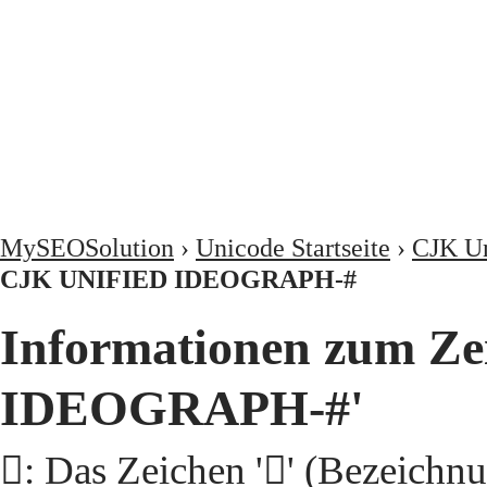
MySEOSolution
›
Unicode Startseite
›
CJK Un
CJK UNIFIED IDEOGRAPH-#
Informationen zum Ze
IDEOGRAPH-#'
𩫺: Das Zeichen '𩫺' (Beze