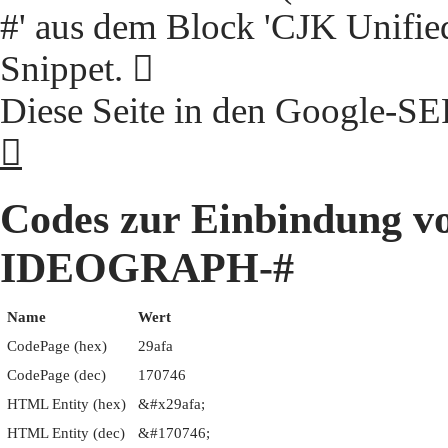
#' aus dem Block 'CJK Unifie
Snippet. 𩫺
Diese Seite in den Google-S
𩫺
Codes zur Einbindung 
IDEOGRAPH-#
Name
Wert
CodePage (hex)
29afa
CodePage (dec)
170746
HTML Entity (hex)
&#x29afa;
HTML Entity (dec)
&#170746;