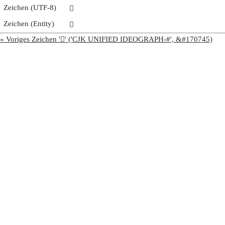
Zeichen (UTF-8)
𩫺
Zeichen (Entity)
𩫺
« Voriges Zeichen '𩫹' ('CJK UNIFIED IDEOGRAPH-#', &#170745)