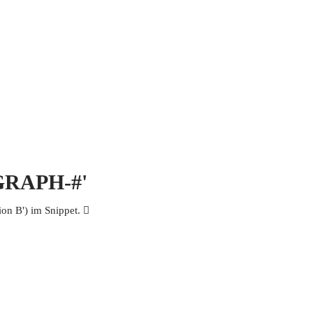
 MICH
KONTAKT UND IMPRESSUM
OGRAPH-#'
n B') im Snippet. 𩫷