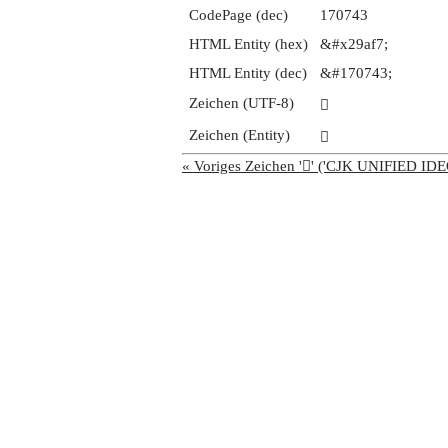
CodePage (dec)
170743
HTML Entity (hex)
&#x29af7;
HTML Entity (dec)
&#170743;
Zeichen (UTF-8)
𩫷
Zeichen (Entity)
𩫷
« Voriges Zeichen '𩫶' ('CJK UNIFIED 