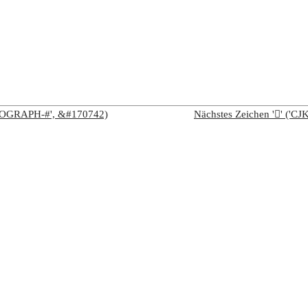
IDEOGRAPH-#', &#170742)
Nächstes Zeichen '𩫸' (