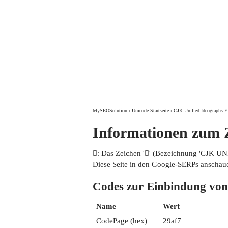
MySEOSolution
›
Unicode Startseite
›
CJK Unified Ideographs E
Informationen zum
𩫷: Das Zeichen '𩫷' (Bezeichnung 'CJK 
Diese Seite in den Google-SERPs anschau
Codes zur Einbindung 
Name
Wert
CodePage (hex)
29af7