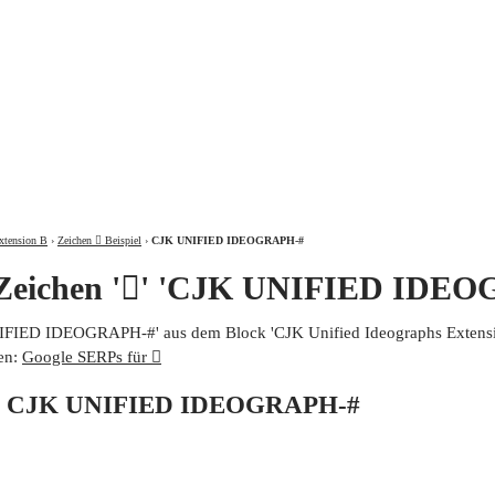
ÜBER
xtension B
›
Zeichen 𩫷 Beispiel
›
CJK UNIFIED IDEOGRAPH-#
 Zeichen '𩫷' 'CJK UNIFIED IDE
UNIFIED IDEOGRAPH-#' aus dem Block 'CJK Unified Ideographs Extensio
en:
Google SERPs für 𩫷
von CJK UNIFIED IDEOGRAPH-#