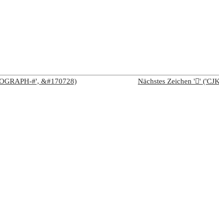
IDEOGRAPH-#', &#170728)
Nächstes Zeichen '𩫪' (