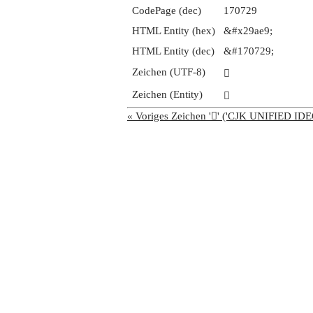
CodePage (dec)
170729
HTML Entity (hex)
&#x29ae9;
HTML Entity (dec)
&#170729;
Zeichen (UTF-8)
𩫩
Zeichen (Entity)
𩫩
« Voriges Zeichen '𩫨' ('CJK UNIFIED 