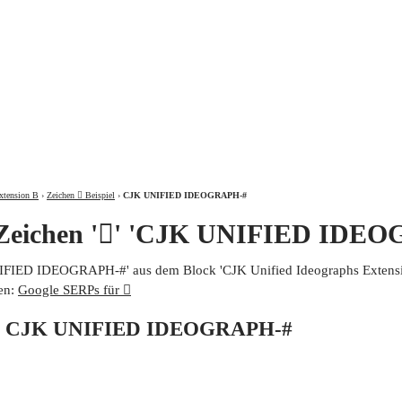
ÜBER
xtension B
›
Zeichen 𩫩 Beispiel
›
CJK UNIFIED IDEOGRAPH-#
 Zeichen '𩫩' 'CJK UNIFIED IDE
UNIFIED IDEOGRAPH-#' aus dem Block 'CJK Unified Ideographs Extensio
en:
Google SERPs für 𩫩
von CJK UNIFIED IDEOGRAPH-#