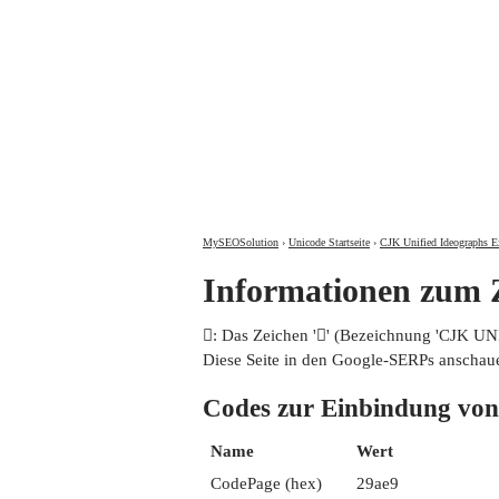
MySEOSolution
›
Unicode Startseite
›
CJK Unified Ideographs E
Informationen zum
𩫩: Das Zeichen '𩫩' (Bezeichnung 'CJK 
Diese Seite in den Google-SERPs anschau
Codes zur Einbindung 
Name
Wert
CodePage (hex)
29ae9