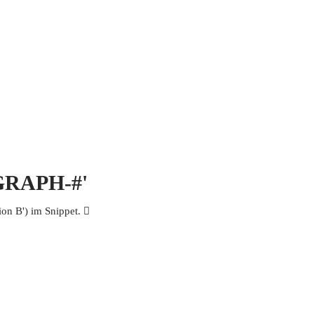
 MICH
KONTAKT UND IMPRESSUM
OGRAPH-#'
n B') im Snippet. 𩫩