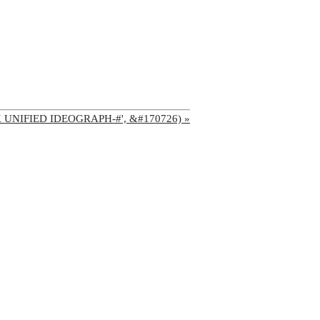
'CJK UNIFIED IDEOGRAPH-#', &#170726) »