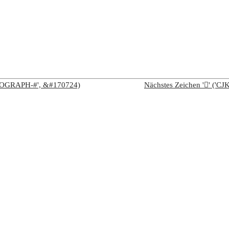
IDEOGRAPH-#', &#170724)
Nächstes Zeichen '𩫦' (