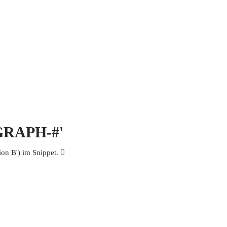
 MICH
KONTAKT UND IMPRESSUM
OGRAPH-#'
n B') im Snippet. 𩫥