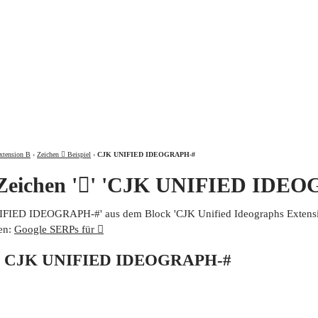
ÜBER
xtension B
›
Zeichen 𩫥 Beispiel
›
CJK UNIFIED IDEOGRAPH-#
 Zeichen '𩫥' 'CJK UNIFIED IDE
UNIFIED IDEOGRAPH-#' aus dem Block 'CJK Unified Ideographs Extensio
en:
Google SERPs für 𩫥
von CJK UNIFIED IDEOGRAPH-#