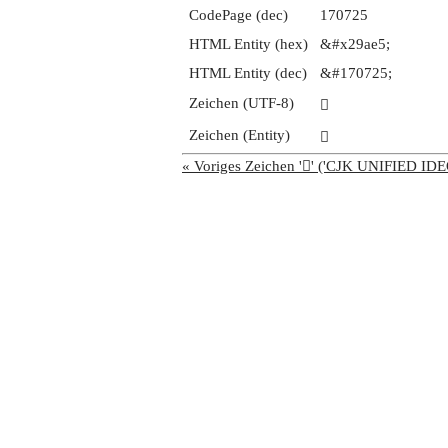
CodePage (dec)
170725
HTML Entity (hex)
&#x29ae5;
HTML Entity (dec)
&#170725;
Zeichen (UTF-8)
𩫥
Zeichen (Entity)
𩫥
« Voriges Zeichen '𩫤' ('CJK UNIFIED 