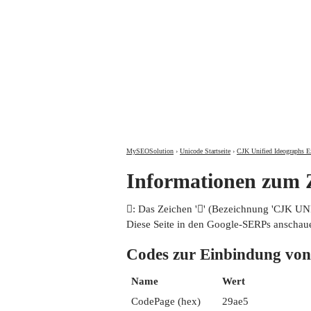
MySEOSolution
›
Unicode Startseite
›
CJK Unified Ideographs E
Informationen zum
𩫥: Das Zeichen '𩫥' (Bezeichnung 'CJK 
Diese Seite in den Google-SERPs anschau
Codes zur Einbindung 
Name
Wert
CodePage (hex)
29ae5