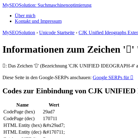
MySEOSolution: Suchmaschinenoptimierung
Über mich
Kontakt und Impressum
MySEOSolution
›
Unicode Startseite
›
CJK Unified Ideographs Exte
Informationen zum Zeichen '
𩫗: Das Zeichen '𩫗' (Bezeichnung 'CJK UNIFIED IDEOGRAPH-#' aus
Diese Seite in den Google-SERPs anschauen:
Google SERPs für 𩫗
Codes zur Einbindung von CJK UNIFI
Name
Wert
CodePage (hex)
29ad7
CodePage (dec)
170711
HTML Entity (hex)
&#x29ad7;
HTML Entity (dec)
&#170711;