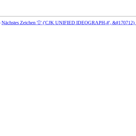
)
Nächstes Zeichen '𩫘' ('CJK UNIFIED IDEOGRAPH-#', &#170712) 