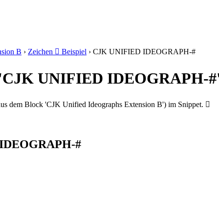
nsion B
›
Zeichen 𩫗 Beispiel
›
CJK UNIFIED IDEOGRAPH-#
𩫗' 'CJK UNIFIED IDEOGRAPH-#
 dem Block 'CJK Unified Ideographs Extension B') im Snippet. 𩫗
ED IDEOGRAPH-#