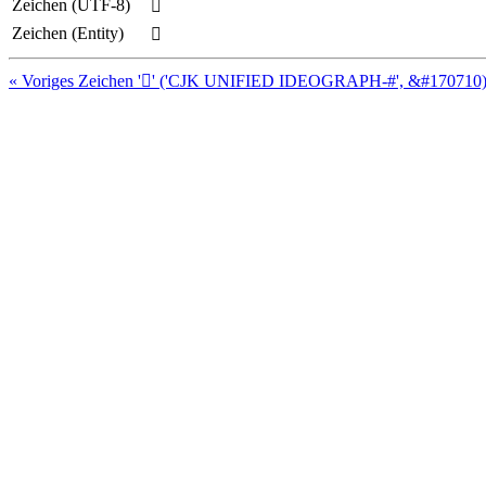
Zeichen (UTF-8)
𩫗
Zeichen (Entity)
𩫗
« Voriges Zeichen '𩫖' ('CJK UNIFIED IDEOGRAPH-#', &#170710