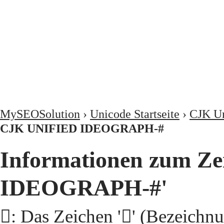
MySEOSolution
›
Unicode Startseite
›
CJK Un
CJK UNIFIED IDEOGRAPH-#
Informationen zum Ze
IDEOGRAPH-#'
𩪭: Das Zeichen '𩪭' (Beze