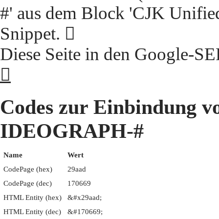
#' aus dem Block 'CJK Unifie
Snippet. 𩪭
Diese Seite in den Google-S
𩪭
Codes zur Einbindung 
IDEOGRAPH-#
Name
Wert
CodePage (hex)
29aad
CodePage (dec)
170669
HTML Entity (hex)
&#x29aad;
HTML Entity (dec)
&#170669;