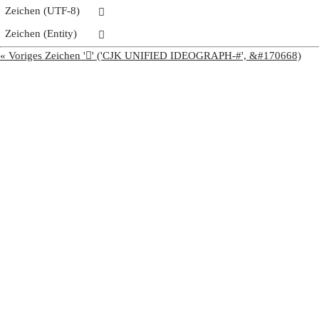
Zeichen (UTF-8)
𩪭
Zeichen (Entity)
𩪭
« Voriges Zeichen '𩪬' ('CJK UNIFIED IDEOGRAPH-#', &#170668)