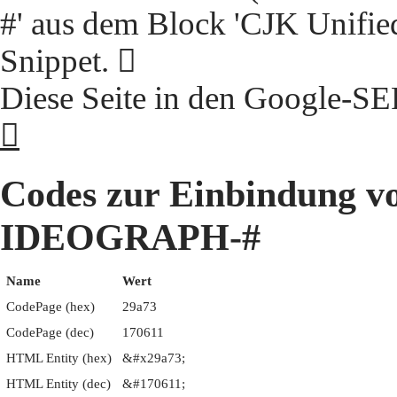
#' aus dem Block 'CJK Unifie
Snippet. 𩩳
Diese Seite in den Google-S
𩩳
Codes zur Einbindung 
IDEOGRAPH-#
Name
Wert
CodePage (hex)
29a73
CodePage (dec)
170611
HTML Entity (hex)
&#x29a73;
HTML Entity (dec)
&#170611;