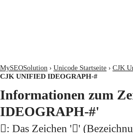
MySEOSolution
›
Unicode Startseite
›
CJK Un
CJK UNIFIED IDEOGRAPH-#
Informationen zum Ze
IDEOGRAPH-#'
𩩳: Das Zeichen '𩩳' (Beze