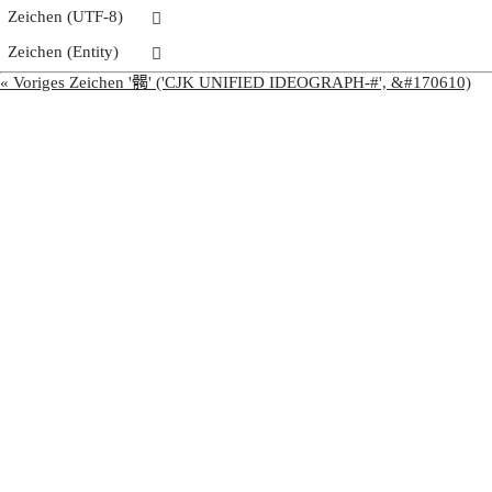
Zeichen (UTF-8)
𩩳
Zeichen (Entity)
𩩳
« Voriges Zeichen '𩩲' ('CJK UNIFIED IDEOGRAPH-#', &#170610)