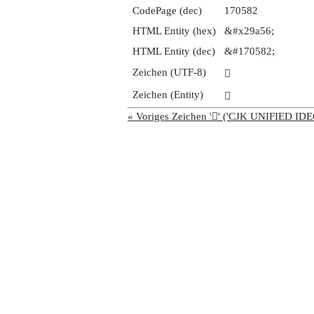
CodePage (dec)
170582
HTML Entity (hex)
&#x29a56;
HTML Entity (dec)
&#170582;
Zeichen (UTF-8)
𩩖
Zeichen (Entity)
𩩖
« Voriges Zeichen '𩩕' ('CJK UNIFIED 