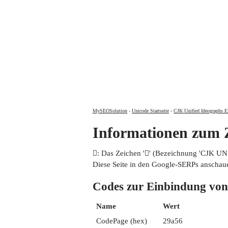
MySEOSolution
›
Unicode Startseite
›
CJK Unified Ideographs E
Informationen zum
𩩖: Das Zeichen '𩩖' (Bezeichnung 'CJK 
Diese Seite in den Google-SERPs anschau
Codes zur Einbindung 
Name
Wert
CodePage (hex)
29a56