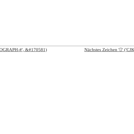
IDEOGRAPH-#', &#170581)
Nächstes Zeichen '𩩗' (