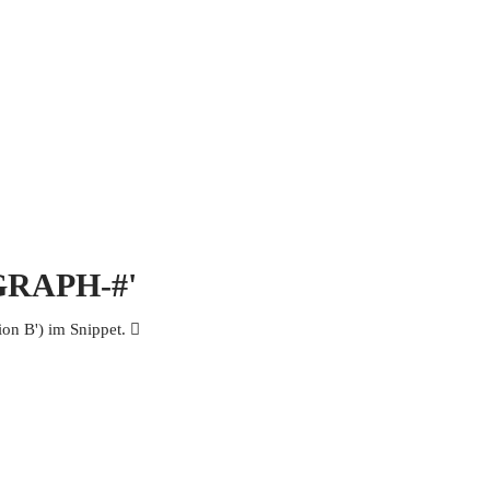
 MICH
KONTAKT UND IMPRESSUM
OGRAPH-#'
n B') im Snippet. 𩩖