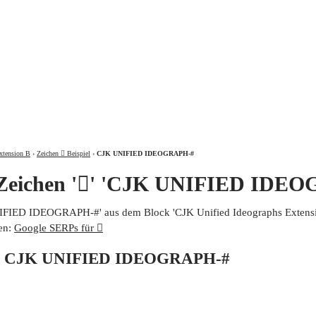
ÜBER
xtension B
›
Zeichen 𩩖 Beispiel
›
CJK UNIFIED IDEOGRAPH-#
 Zeichen '𩩖' 'CJK UNIFIED IDE
UNIFIED IDEOGRAPH-#' aus dem Block 'CJK Unified Ideographs Extensio
en:
Google SERPs für 𩩖
von CJK UNIFIED IDEOGRAPH-#