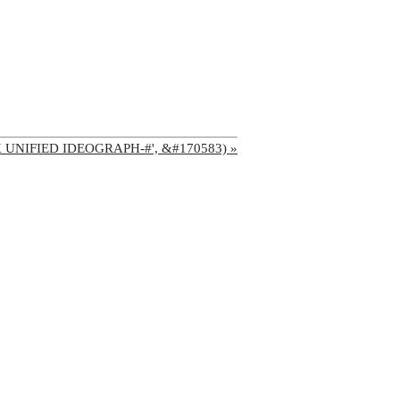
'CJK UNIFIED IDEOGRAPH-#', &#170583) »