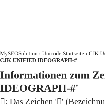
MySEOSolution
›
Unicode Startseite
›
CJK Un
CJK UNIFIED IDEOGRAPH-#
Informationen zum Ze
IDEOGRAPH-#'
𩨆: Das Zeichen '𩨆' (Beze