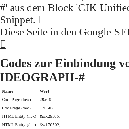
#' aus dem Block 'CJK Unifie
Snippet. 𩨆
Diese Seite in den Google-S
𩨆
Codes zur Einbindung 
IDEOGRAPH-#
Name
Wert
CodePage (hex)
29a06
CodePage (dec)
170502
HTML Entity (hex)
&#x29a06;
HTML Entity (dec)
&#170502;