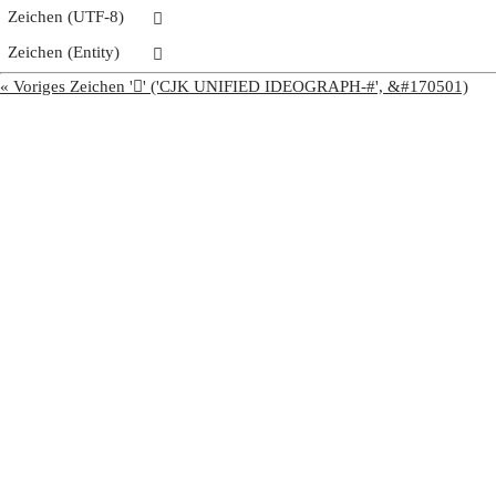
Zeichen (UTF-8)
𩨆
Zeichen (Entity)
𩨆
« Voriges Zeichen '𩨅' ('CJK UNIFIED IDEOGRAPH-#', &#170501)