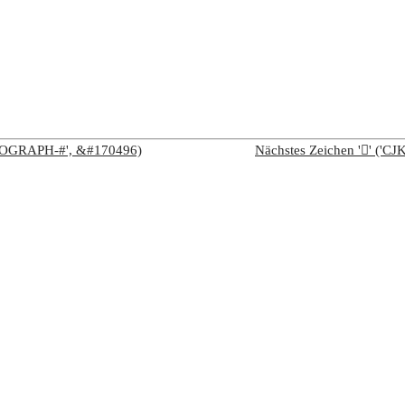
IDEOGRAPH-#', &#170496)
Nächstes Zeichen '𩨂' (