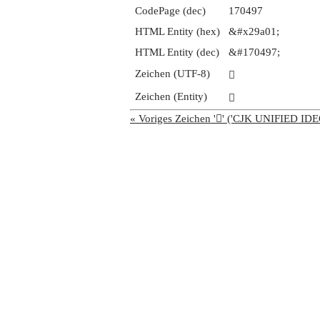
CodePage (dec)
170497
HTML Entity (hex)
&#x29a01;
HTML Entity (dec)
&#170497;
Zeichen (UTF-8)
𩨁
Zeichen (Entity)
𩨁
« Voriges Zeichen '𩨀' ('CJK UNIFIED 