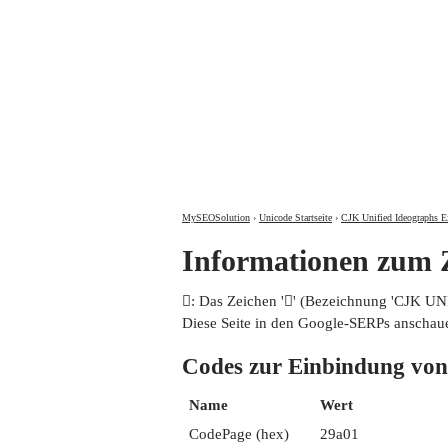
MySEOSolution
›
Unicode Startseite
›
CJK Unified Ideographs E
Informationen zum
𩨁: Das Zeichen '𩨁' (Bezeichnung 'CJK 
Diese Seite in den Google-SERPs anschau
Codes zur Einbindung 
Name
Wert
CodePage (hex)
29a01