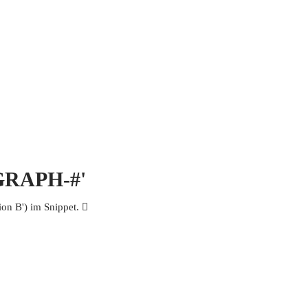
 MICH
KONTAKT UND IMPRESSUM
OGRAPH-#'
n B') im Snippet. 𩨁