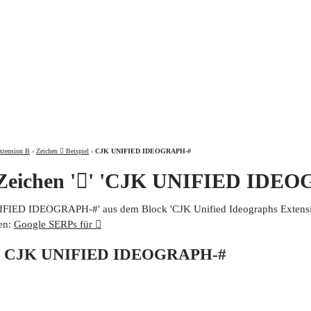
ÜBER
xtension B
›
Zeichen 𩨁 Beispiel
›
CJK UNIFIED IDEOGRAPH-#
 Zeichen '𩨁' 'CJK UNIFIED IDE
UNIFIED IDEOGRAPH-#' aus dem Block 'CJK Unified Ideographs Extensio
en:
Google SERPs für 𩨁
von CJK UNIFIED IDEOGRAPH-#