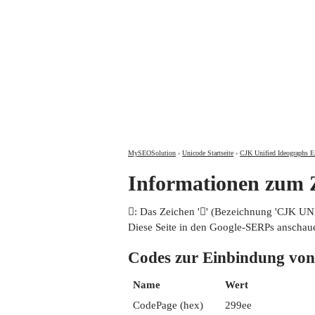
MySEOSolution
›
Unicode Startseite
›
CJK Unified Ideographs E
Informationen zum
𩧮: Das Zeichen '𩧮' (Bezeichnung 'CJK 
Diese Seite in den Google-SERPs anschau
Codes zur Einbindung 
Name
Wert
CodePage (hex)
299ee