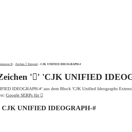
ÜBER
xtension B
›
Zeichen 𩧮 Beispiel
›
CJK UNIFIED IDEOGRAPH-#
 Zeichen '𩧮' 'CJK UNIFIED IDE
UNIFIED IDEOGRAPH-#' aus dem Block 'CJK Unified Ideographs Extensio
en:
Google SERPs für 𩧮
von CJK UNIFIED IDEOGRAPH-#