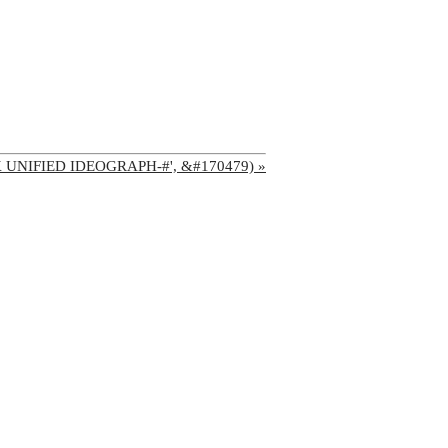
'CJK UNIFIED IDEOGRAPH-#', &#170479) »