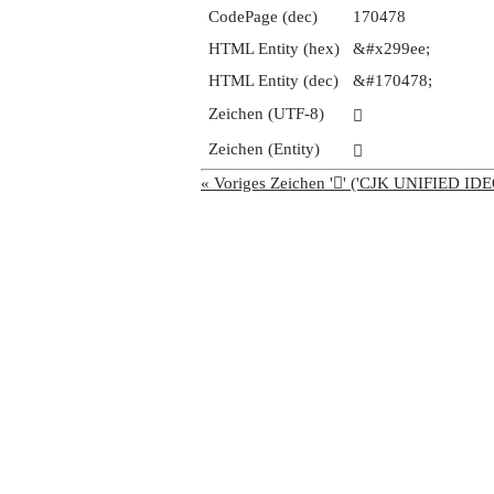
CodePage (dec)
170478
HTML Entity (hex)
&#x299ee;
HTML Entity (dec)
&#170478;
Zeichen (UTF-8)
𩧮
Zeichen (Entity)
𩧮
« Voriges Zeichen '𩧭' ('CJK UNIFIED 