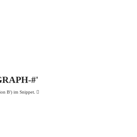
 MICH
KONTAKT UND IMPRESSUM
OGRAPH-#'
n B') im Snippet. 𩧮