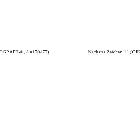
IDEOGRAPH-#', &#170477)
Nächstes Zeichen '𩧯' (