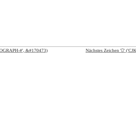
IDEOGRAPH-#', &#170473)
Nächstes Zeichen '𩧫' (