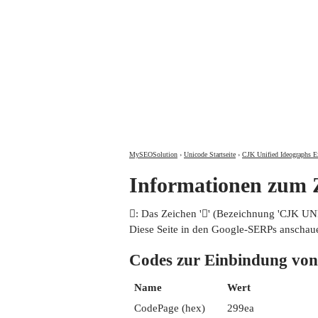
MySEOSolution
›
Unicode Startseite
›
CJK Unified Ideographs E
Informationen zum
𩧪: Das Zeichen '𩧪' (Bezeichnung 'CJK 
Diese Seite in den Google-SERPs anschau
Codes zur Einbindung 
Name
Wert
CodePage (hex)
299ea