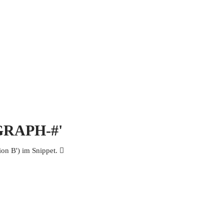
 MICH
KONTAKT UND IMPRESSUM
OGRAPH-#'
n B') im Snippet. 𩧪