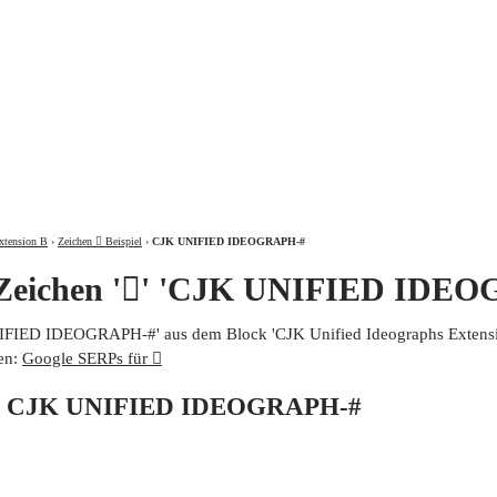
ÜBER
xtension B
›
Zeichen 𩧪 Beispiel
›
CJK UNIFIED IDEOGRAPH-#
 Zeichen '𩧪' 'CJK UNIFIED IDE
UNIFIED IDEOGRAPH-#' aus dem Block 'CJK Unified Ideographs Extensio
en:
Google SERPs für 𩧪
von CJK UNIFIED IDEOGRAPH-#