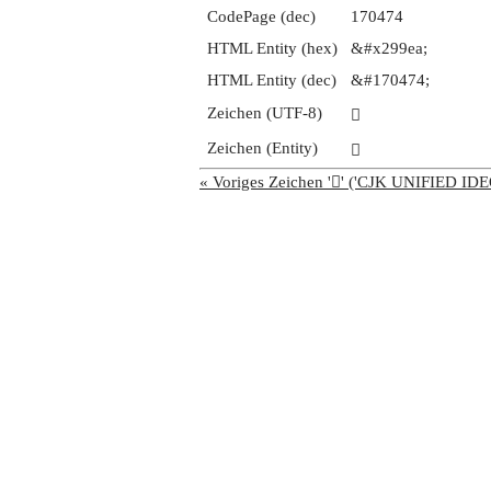
CodePage (dec)
170474
HTML Entity (hex)
&#x299ea;
HTML Entity (dec)
&#170474;
Zeichen (UTF-8)
𩧪
Zeichen (Entity)
𩧪
« Voriges Zeichen '𩧩' ('CJK UNIFIED 