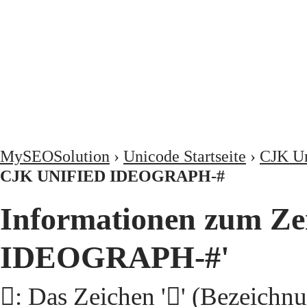
MySEOSolution
›
Unicode Startseite
›
CJK Un
CJK UNIFIED IDEOGRAPH-#
Informationen zum Ze
IDEOGRAPH-#'
𩧣: Das Zeichen '𩧣' (Beze