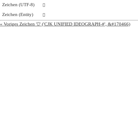
Zeichen (UTF-8)
𩧣
Zeichen (Entity)
𩧣
« Voriges Zeichen '𩧢' ('CJK UNIFIED IDEOGRAPH-#', &#170466)