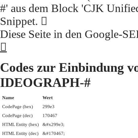
#' aus dem Block 'CJK Unifie
Snippet. 𩧣
Diese Seite in den Google-S
𩧣
Codes zur Einbindung 
IDEOGRAPH-#
Name
Wert
CodePage (hex)
299e3
CodePage (dec)
170467
HTML Entity (hex)
&#x299e3;
HTML Entity (dec)
&#170467;