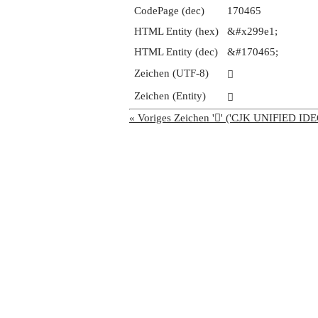
CodePage (dec)
170465
HTML Entity (hex)
&#x299e1;
HTML Entity (dec)
&#170465;
Zeichen (UTF-8)
𩧡
Zeichen (Entity)
𩧡
« Voriges Zeichen '𩧠' ('CJK UNIFIED 