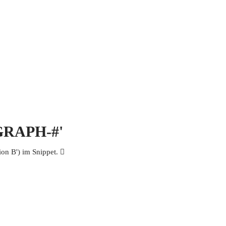
 MICH
KONTAKT UND IMPRESSUM
OGRAPH-#'
n B') im Snippet. 𩧡