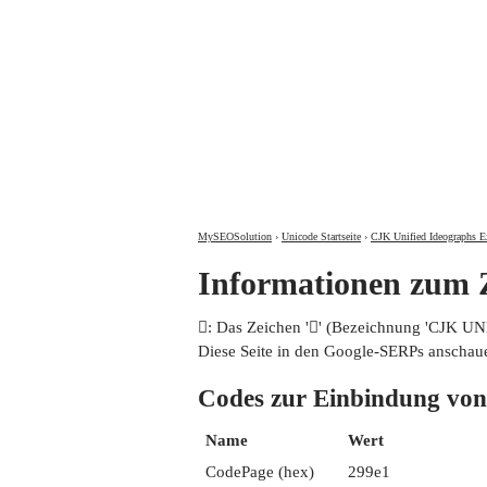
MySEOSolution
›
Unicode Startseite
›
CJK Unified Ideographs E
Informationen zum
𩧡: Das Zeichen '𩧡' (Bezeichnung 'CJK 
Diese Seite in den Google-SERPs anschau
Codes zur Einbindung 
Name
Wert
CodePage (hex)
299e1