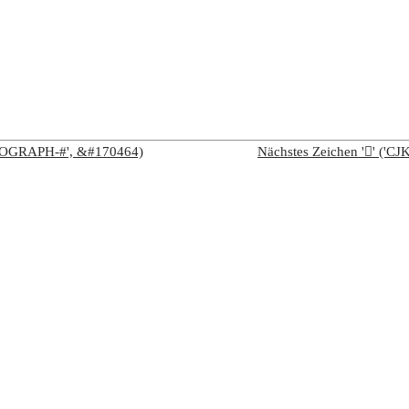
IDEOGRAPH-#', &#170464)
Nächstes Zeichen '𩧢' (