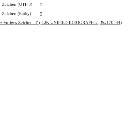
Zeichen (UTF-8)
𩧍
Zeichen (Entity)
𩧍
« Voriges Zeichen '𩧌' ('CJK UNIFIED IDEOGRAPH-#', &#170444)